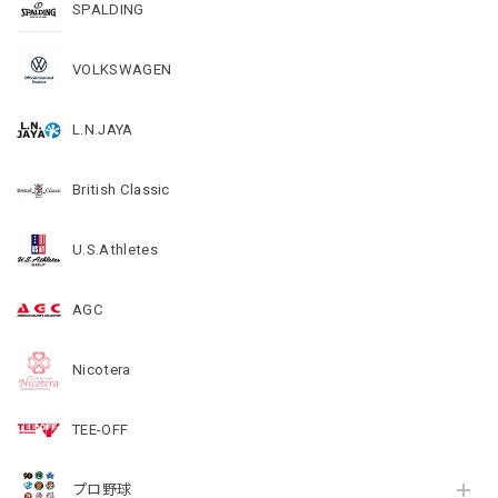
SPALDING
VOLKSWAGEN
L.N.JAYA
British Classic
U.S.Athletes
AGC
Nicotera
TEE-OFF
プロ野球