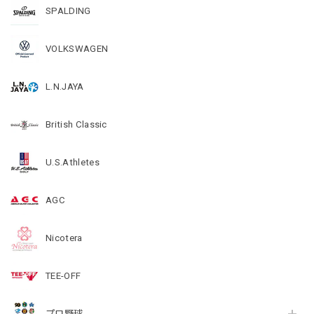
SPALDING
VOLKSWAGEN
L.N.JAYA
British Classic
U.S.Athletes
AGC
Nicotera
TEE-OFF
プロ野球