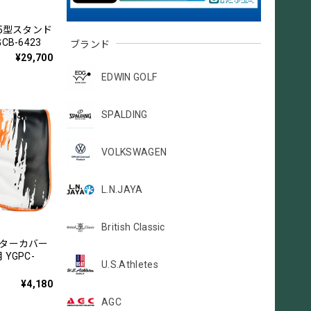
.5型スタンド
ブランド
B-6423
¥29,700
EDWIN GOLF
SPALDING
VOLKSWAGEN
L.N.JAYA
British Classic
パターカバー
YGPC-
U.S.Athletes
¥4,180
AGC