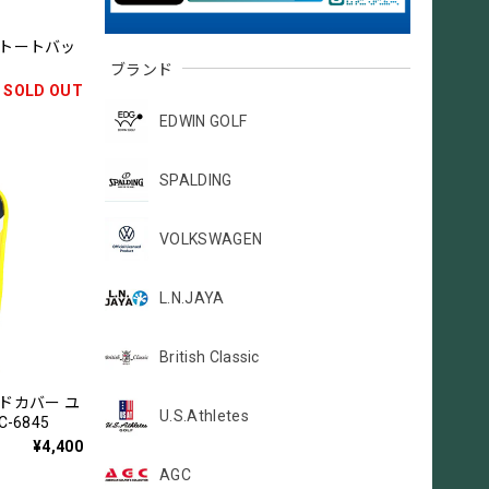
ニトートバッ
ブランド
SOLD OUT
EDWIN GOLF
SPALDING
VOLKSWAGEN
L.N.JAYA
British Classic
ドカバー ユ
U.S.Athletes
-6845
¥4,400
AGC