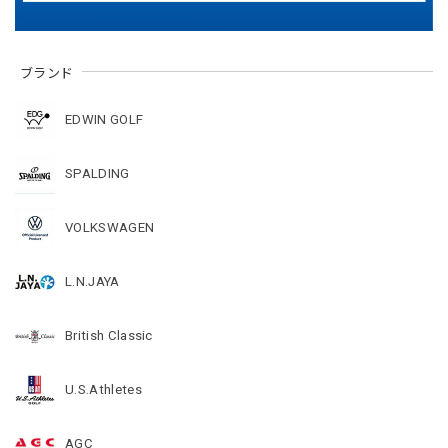
ブランド
EDWIN GOLF
SPALDING
VOLKSWAGEN
L.N.JAYA
British Classic
U.S.Athletes
AGC