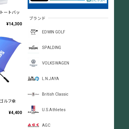
 トートバッ
ブランド
¥14,300
EDWIN GOLF
SPALDING
VOLKSWAGEN
L.N.JAYA
British Classic
 ゴルフ傘
U.S.Athletes
¥4,400
AGC