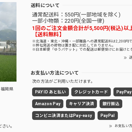
送料について
通常配送料：550円(一部地域を除く)
一部小物類：220円(全国一律)
1回のご注文金額合計が5,500円(税込)以
【送料無料】
※北海道・東北・沖縄・一部離島への通常配送料は2,200円
※弊社発送の荷物は置き配に対応しておりません。
※日本郵便「ゆうパケット」での配送は郵便受けにお届けと
送
お支払い方法について
次の方法がご利用いただけます。
 福岡県
PAY ID あと払い
クレジットカード
PayPay
Amazon Pay
キャリア決済
銀行振込
コンビニ決済またはPay-easy
PayPal
お支払い
ださい。