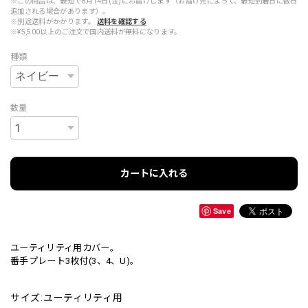
※この商品は、最短で8月14日(金)にお届けします（お届け先によって、最短到着日に数日
追加される場合があります）。
※別途送料がかかります。
送料を確認する
※¥5,500以上のご注文で国内送料が無料になります。
種類
数量
カートに入れる
Save
ユーティリティ用カバー。
番手プレート3枚付(3、4、U)。
サイズ:ユーティリティ用