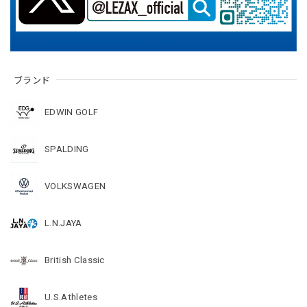
ブランド
EDWIN GOLF
SPALDING
VOLKSWAGEN
L.N.JAYA
British Classic
U.S.Athletes