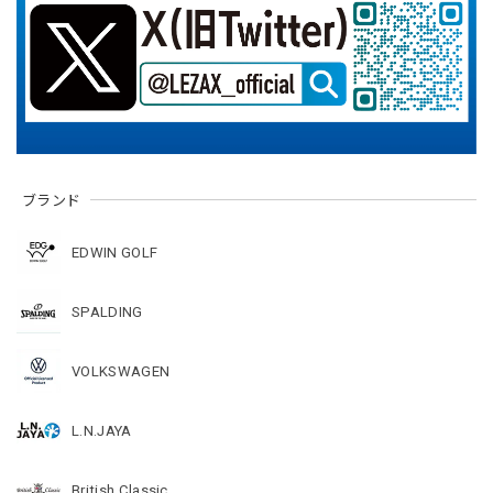
ブランド
EDWIN GOLF
SPALDING
VOLKSWAGEN
L.N.JAYA
British Classic