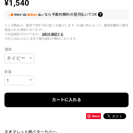
¥1,540
なら
手数料無料の
翌月払いでOK
※この商品は、最短で8月14日(金)にお届けします（お届け先によって、最短到着日に数日
追加される場合があります）。
※別途送料がかかります。
送料を確認する
※¥5,500以上のご注文で国内送料が無料になります。
種類
数量
カートに入れる
Save
ネオマレット用パターカバー。