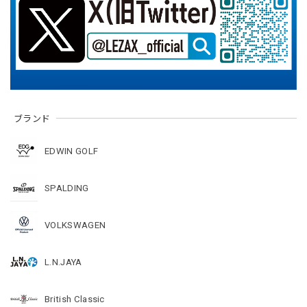
ブランド
EDWIN GOLF
SPALDING
VOLKSWAGEN
L.N.JAYA
British Classic