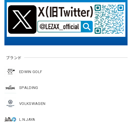
ブランド
EDWIN GOLF
SPALDING
VOLKSWAGEN
L.N.JAYA