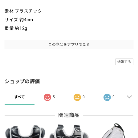
素材:プラスチック
サイズ:約4cm
重量:約12g
この商品をアプリで見る
通報する
ショップの評価
すべて
5
0
0
関連商品