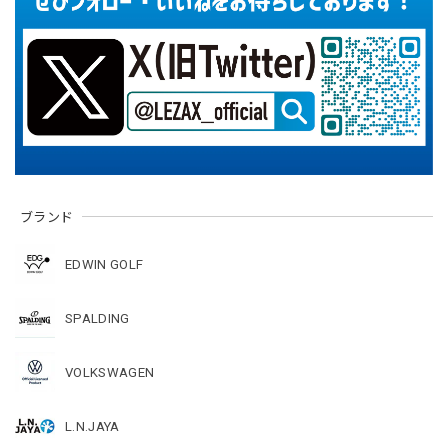
ブランド
EDWIN GOLF
SPALDING
VOLKSWAGEN
L.N.JAYA