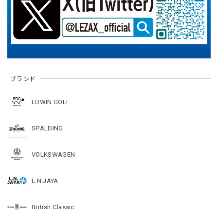
ブランド
EDWIN GOLF
SPALDING
VOLKSWAGEN
L.N.JAYA
British Classic