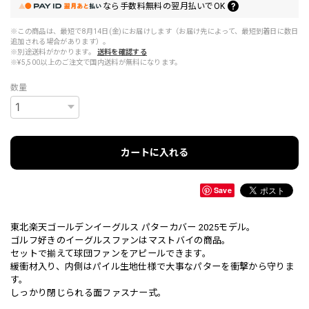
なら
手数料無料の
翌月払いでOK
※この商品は、最短で8月14日(金)にお届けします（お届け先によって、最短到着日に数日
追加される場合があります）。
※別途送料がかかります。
送料を確認する
※¥5,500以上のご注文で国内送料が無料になります。
数量
カートに入れる
Save
東北楽天ゴールデンイーグルス パターカバー 2025モデル。
ゴルフ好きのイーグルスファンはマストバイの商品。
セットで揃えて球団ファンをアピールできます。
緩衝材入り、内側はパイル生地仕様で大事なパターを衝撃から守りま
す。
しっかり閉じられる面ファスナー式。