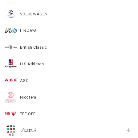
VOLKSWAGEN
L.N.JAYA
British Classic
U.S.Athletes
AGC
Nicotera
TEE-OFF
プロ野球