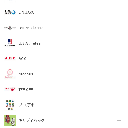
L.N.JAYA
British Classic
U.S.Athletes
AGC
Nicotera
TEE-OFF
プロ野球
キャディバッグ