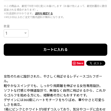
※この商品は、最短で8月14日(金)にお届けします（お届け先によって、最短到着日に数日
追加される場合があります）。
※別途送料がかかります。
送料を確認する
※¥5,500以上のご注文で国内送料が無料になります。
数量
カートに入れる
Save
女性のために設計された、やさしく飛ばせるレディースゴルフボー
ル。
軽やかなスイングでも、しっかり飛距離を伸ばせる女性専用設計。
ソフトな打感と中弾道設計で、無理なく自然に飛ばせるから、これか
らゴルフを始める方にも、経験者の方にもおすすめです。
デザインには360度にハートモチーフをちりばめ、華やかさと可愛ら
しさを両立。
1箱にピンクとホワイトが3球ずつ入っており、気分やコーデに合わせ