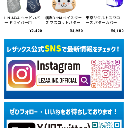
L.N.JAYA ヘッドカバ
横浜DeNAベイスター
東京ヤクルトスワロ
ー ドライバー用
ズ マスコットパター
ーズ パターカバー ブ
LNHC-6807
カバー ネオマレット
レード&マレット用
¥2,420
¥4,950
¥4,180
用 YBPC-6813
YSPC-6831