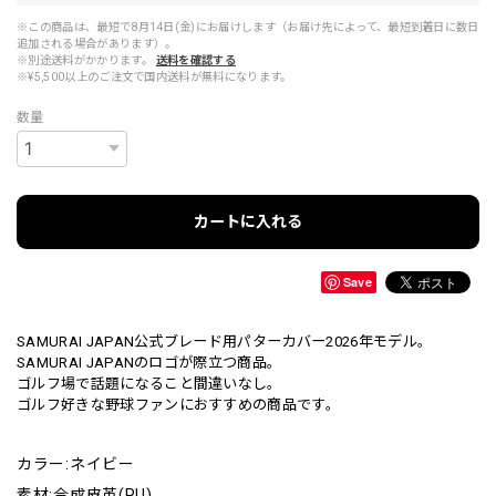
※この商品は、最短で8月14日(金)にお届けします（お届け先によって、最短到着日に数日
追加される場合があります）。
※別途送料がかかります。
送料を確認する
※¥5,500以上のご注文で国内送料が無料になります。
数量
カートに入れる
Save
SAMURAI JAPAN公式ブレード用パターカバー2026年モデル。
SAMURAI JAPANのロゴが際立つ商品。
ゴルフ場で話題になること間違いなし。
ゴルフ好きな野球ファンにおすすめの商品です。
カラー:ネイビー
素材:合成皮革(PU)