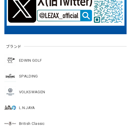
ブランド
EDWIN GOLF
SPALDING
VOLKSWAGEN
L.N.JAYA
British Classic