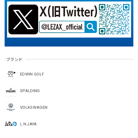
ブランド
EDWIN GOLF
SPALDING
VOLKSWAGEN
L.N.JAYA