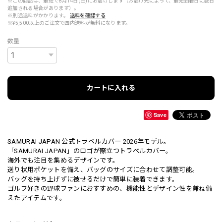
※この商品は、最短で8月14日(金)にお届けします（お届け先によって、最短到着日に数日
追加される場合があります）。
※別途送料がかかります。
送料を確認する
※¥5,500以上のご注文で国内送料が無料になります。
数量
カートに入れる
Save
SAMURAI JAPAN 公式トラベルカバー 2026年モデル。
「SAMURAI JAPAN」のロゴが際立つトラベルカバー。
海外でも注目を集めるデザインです。
送り状用ポケットを備え、バッグのサイズに合わせて調整可能。
バッグを持ち上げずに被せるだけで簡単に装着できます。
ゴルフ好きの野球ファンにおすすめの、機能性とデザイン性を兼ね備
えたアイテムです。