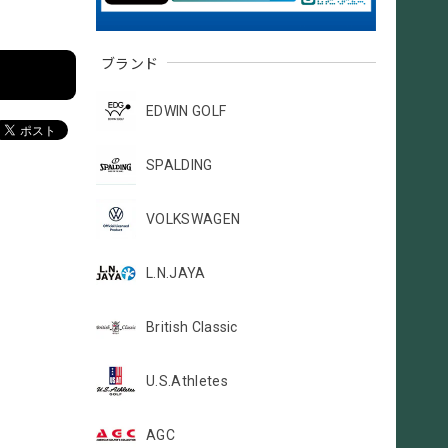
ブランド
EDWIN GOLF
SPALDING
VOLKSWAGEN
L.N.JAYA
British Classic
U.S.Athletes
AGC