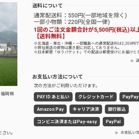
送料について
通常配送料：550円(一部地域を除く)
一部小物類：220円(全国一律)
1回のご注文金額合計が5,500円(税込)以
【送料無料】
※北海道・東北・沖縄・一部離島への通常配送料は2,200円
※弊社発送の荷物は置き配に対応しておりません。
※日本郵便「ゆうパケット」での配送は郵便受けにお届けと
送
お支払い方法について
次の方法がご利用いただけます。
 福岡県
PAY ID あと払い
クレジットカード
PayPay
Amazon Pay
キャリア決済
銀行振込
コンビニ決済またはPay-easy
PayPal
お支払い
ださい。