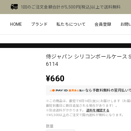
1回のご注文金額合計が5,500円(税込)以上で送料無料
HOME
ブランド
私たちについて
会員登録
お問
侍ジャパン シリコンボールケース SJ
6114
¥660
なら
手数料無料の
翌月払いで
※この商品は、最短で8月14日(金)にお届けします（お
最短到着日に数日追加される場合があります）。
※別途送料がかかります。
送料を確認する
※¥5,500以上のご注文で国内送料が無料になります。
数量