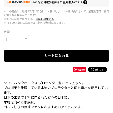
なら
手数料無料の
翌月払いでOK
※この商品は、最短で8月14日(金)にお届けします（お届け先によって、最短到着日に数日
追加される場合があります）。
※別途送料がかかります。
送料を確認する
※¥5,500以上のご注文で国内送料が無料になります。
数量
カートに入れる
Save
ソフトバンクホークス プロテクター型ミニリュック。
プロ選手も仕様している本物のプロテクターと同じ素材を使用してい
ます。
日本の工場で丁寧に作られた安心の日本製。
本物志向のご家族に。
ゴルフ好きの野球ファンにおすすめのアイテムです。