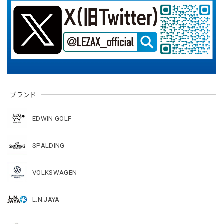
ブランド
EDWIN GOLF
SPALDING
VOLKSWAGEN
L.N.JAYA