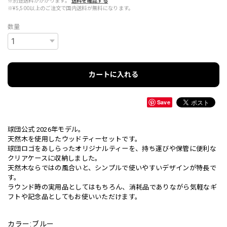
※別途送料がかかります。
送料を確認する
※¥5,500以上のご注文で国内送料が無料になります。
数量
カートに入れる
Save
球団公式 2026年モデル。
天然木を使用したウッドティーセットです。
球団ロゴをあしらったオリジナルティーを、持ち運びや保管に便利な
クリアケースに収納しました。
天然木ならではの風合いと、シンプルで使いやすいデザインが特長で
す。
ラウンド時の実用品としてはもちろん、消耗品でありながら気軽なギ
フトや記念品としてもお使いいただけます。
カラー:ブルー