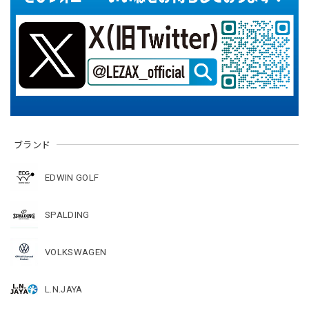
ブランド
EDWIN GOLF
SPALDING
VOLKSWAGEN
L.N.JAYA