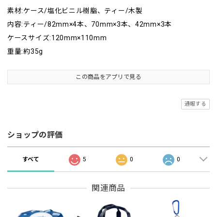
素材:ケース/塩化ビニル樹脂、ティー/木製
内容:ティー/82mm×4本、70mm×3本、42mm×3本
ケースサイズ:120mm×110mm
重量:約35g
この商品をアプリで見る
通報する
ショップの評価
すべて
5
0
0
関連商品