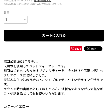
※別途送料がかかります。
送料を確認する
※¥5,500以上のご注文で国内送料が無料になります。
数量
カートに入れる
Save
球団公式 2026年モデル。
天然木を使用したウッドティーセットです。
球団ロゴをあしらったオリジナルティーを、持ち運びや保管に便利な
クリアケースに収納しました。
天然木ならではの風合いと、シンプルで使いやすいデザインが特長で
す。
ラウンド時の実用品としてはもちろん、消耗品でありながら気軽なギ
フトや記念品としてもお使いいただけます。
カラー:イエロー