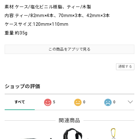
素材:ケース/塩化ビニル樹脂、ティー/木製
内容:ティー/82mm×4本、70mm×3本、42mm×3本
ケースサイズ:120mm×110mm
重量:約35g
この商品をアプリで見る
通報する
ショップの評価
すべて
5
0
0
関連商品