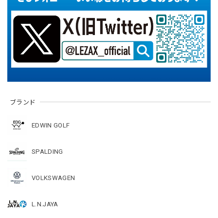
ブランド
EDWIN GOLF
SPALDING
VOLKSWAGEN
L.N.JAYA