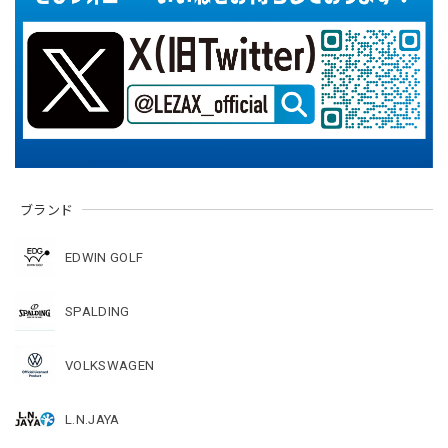
ブランド
EDWIN GOLF
SPALDING
VOLKSWAGEN
L.N.JAYA