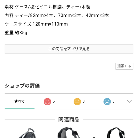
素材:ケース/塩化ビニル樹脂、ティー/木製
内容:ティー/82mm×4本、70mm×3本、42mm×3本
ケースサイズ:120mm×110mm
重量:約35g
この商品をアプリで見る
通報する
ショップの評価
すべて
5
0
0
関連商品