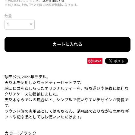
※別途送料がかかります。
送料を確認する
※¥5,500以上のご注文で国内送料が無料になります。
数量
カートに入れる
Save
球団公式 2026年モデル。
天然木を使用したウッドティーセットです。
球団ロゴをあしらったオリジナルティーを、持ち運びや保管に便利な
クリアケースに収納しました。
天然木ならではの風合いと、シンプルで使いやすいデザインが特長で
す。
ラウンド時の実用品としてはもちろん、消耗品でありながら気軽なギ
フトや記念品としてもお使いいただけます。
カラー:ブラック