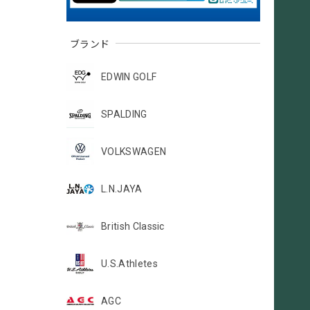
ブランド
EDWIN GOLF
SPALDING
VOLKSWAGEN
L.N.JAYA
British Classic
U.S.Athletes
AGC