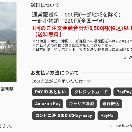
送料について
通常配送料：550円(一部地域を除く)
一部小物類：220円(全国一律)
1回のご注文金額合計が5,500円(税込)以
【送料無料】
※北海道・東北・沖縄・一部離島への通常配送料は2,200円
※弊社発送の荷物は置き配に対応しておりません。
※日本郵便「ゆうパケット」での配送は郵便受けにお届けと
送
お支払い方法について
次の方法がご利用いただけます。
 福岡県
PAY ID あと払い
クレジットカード
PayPay
Amazon Pay
キャリア決済
銀行振込
コンビニ決済またはPay-easy
PayPal
お支払い
ださい。