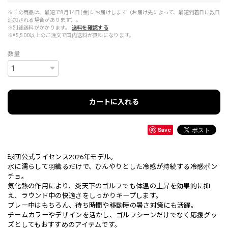
※この商品は、最短で8月14日(金)にお届けします（お届け先によって、最短到着日に数日
追加される場合があります）。
※別途送料がかかります。
送料を確認する
※¥5,500以上のご注文で国内送料が無料になります。
数量
カートに入れる
Save
球団公式ライセンス2026年モデル。
水に濡らして羽織るだけで、ひんやりとした冷感が持続する冷感ポン
チョ。
気化熱の作用により、炎天下のゴルフでも体温の上昇を効果的に抑
え、ラウンド中の快適さをしっかりキープします。
プレー中はもちろん、待ち時間や移動時の暑さ対策にも活躍。
チームカラーやデザインを活かし、ゴルフシーンだけでなく応援グッ
ズとしてもおすすめのアイテムです。