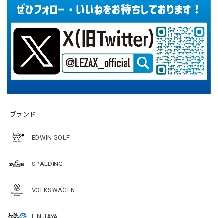
ブランド
EDWIN GOLF
SPALDING
VOLKSWAGEN
L.N.JAYA