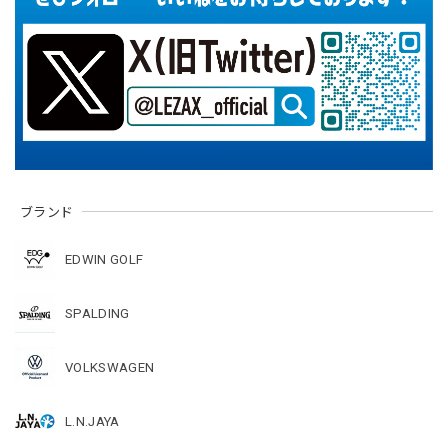
ブランド
EDWIN GOLF
SPALDING
VOLKSWAGEN
L.N.JAYA