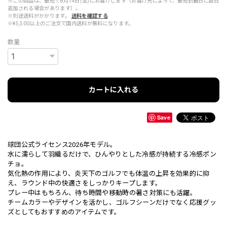
※この商品は、最短で8月14日(金)にお届けします（お届け先によって、最短到着日に数日
追加される場合があります）。
※別途送料がかかります。
送料を確認する
※¥5,500以上のご注文で国内送料が無料になります。
数量
カートに入れる
Save
球団公式ライセンス2026年モデル。
水に濡らして羽織るだけで、ひんやりとした冷感が持続する冷感ポン
チョ。
気化熱の作用により、炎天下のゴルフでも体温の上昇を効果的に抑
え、ラウンド中の快適さをしっかりキープします。
プレー中はもちろん、待ち時間や移動時の暑さ対策にも活躍。
チームカラーやデザインを活かし、ゴルフシーンだけでなく応援グッ
ズとしてもおすすめのアイテムです。