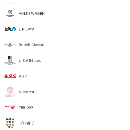
VOLKSWAGEN
L.N.JAYA
British Classic
U.S.Athletes
AGC
Nicotera
TEE-OFF
プロ野球