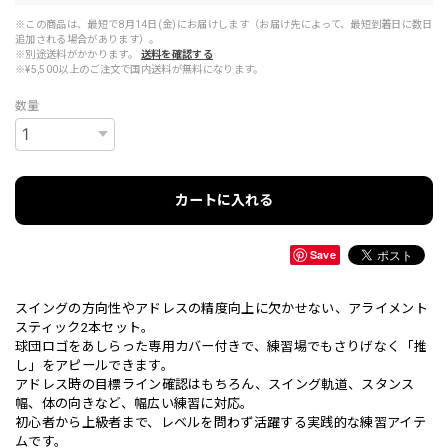
※この商品は、最短で8月14日(金)にお届けします（お届け先によって、最短到着日に数日
追加される場合があります）。
※別途送料がかかります。
送料を確認する
※¥5,500以上のご注文で国内送料が無料になります。
数量
カートに入れる
Save
スイングの方向性やアドレスの精度向上に欠かせない、アライメント
スティック2本セット。
球団ロゴをあしらった専用カバー付きで、練習場でもさりげなく「推
し」をアピールできます。
アドレス時の目標ライン確認はもちろん、スイング軌道、スタンス
幅、体の向きなど、幅広い練習に対応。
初心者から上級者まで、レベルを問わず活躍する実践的な練習アイテ
ムです。