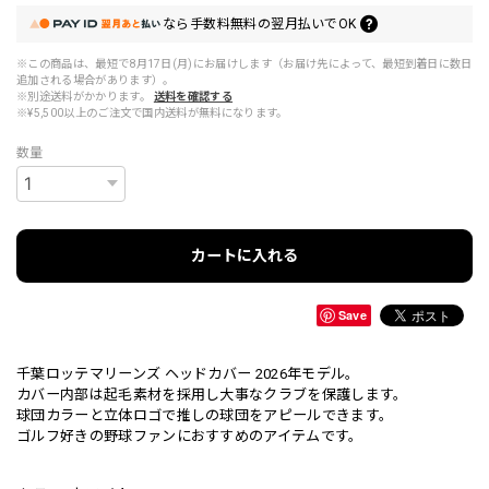
なら
手数料無料の
翌月払いでOK
※この商品は、最短で8月17日(月)にお届けします（お届け先によって、最短到着日に数日
追加される場合があります）。
※別途送料がかかります。
送料を確認する
※¥5,500以上のご注文で国内送料が無料になります。
数量
カートに入れる
Save
千葉ロッテマリーンズ ヘッドカバー 2026年モデル。
カバー内部は起毛素材を採用し大事なクラブを保護します。
球団カラーと立体ロゴで推しの球団をアピールできます。
ゴルフ好きの野球ファンにおすすめのアイテムです。