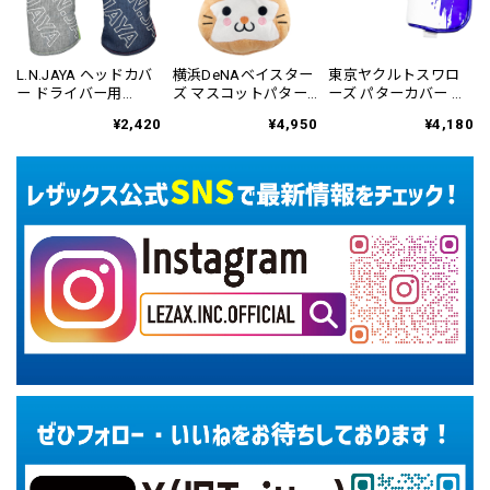
L.N.JAYA ヘッドカバ
横浜DeNAベイスター
東京ヤクルトスワロ
ー ドライバー用
ズ マスコットパター
ーズ パターカバー ブ
LNHC-6807
カバー ネオマレット
レード&マレット用
¥2,420
¥4,950
¥4,180
用 YBPC-6813
YSPC-6831