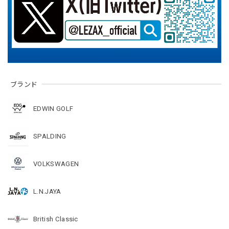
ブランド
EDWIN GOLF
SPALDING
VOLKSWAGEN
L.N.JAYA
British Classic