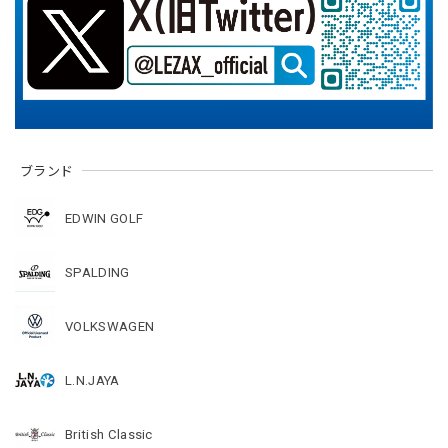
ブランド
EDWIN GOLF
SPALDING
VOLKSWAGEN
L.N.JAYA
British Classic