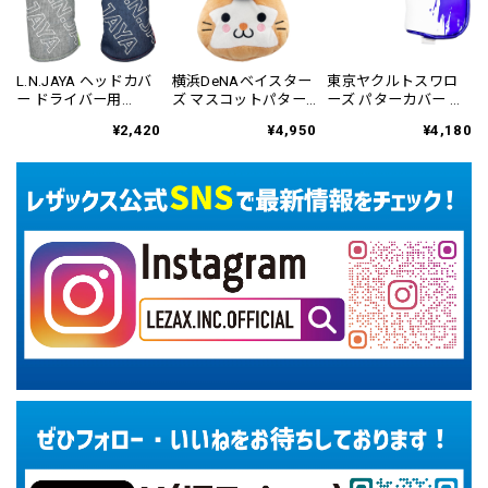
L.N.JAYA ヘッドカバ
横浜DeNAベイスター
東京ヤクルトスワロ
ー ドライバー用
ズ マスコットパター
ーズ パターカバー ブ
LNHC-6807
カバー ネオマレット
レード&マレット用
¥2,420
¥4,950
¥4,180
用 YBPC-6813
YSPC-6831