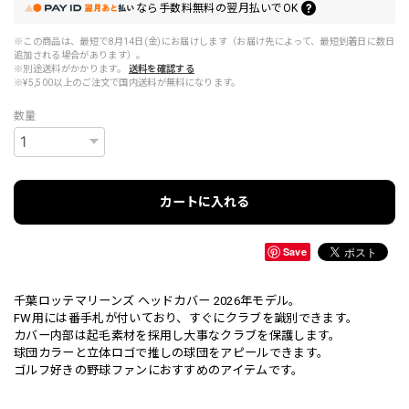
なら
手数料無料の
翌月払いでOK
※この商品は、最短で8月14日(金)にお届けします（お届け先によって、最短到着日に数日
追加される場合があります）。
※別途送料がかかります。
送料を確認する
※¥5,500以上のご注文で国内送料が無料になります。
数量
カートに入れる
Save
千葉ロッテマリーンズ ヘッドカバー 2026年モデル。
FW用には番手札が付いており、すぐにクラブを識別できます。
カバー内部は起毛素材を採用し大事なクラブを保護します。
球団カラーと立体ロゴで推しの球団をアピールできます。
ゴルフ好きの野球ファンにおすすめのアイテムです。