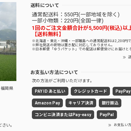
送料について
通常配送料：550円(一部地域を除く)
一部小物類：220円(全国一律)
1回のご注文金額合計が5,500円(税込)以
【送料無料】
※北海道・東北・沖縄・一部離島への通常配送料は2,200円
※弊社発送の荷物は置き配に対応しておりません。
※日本郵便「ゆうパケット」での配送は郵便受けにお届けと
送
お支払い方法について
次の方法がご利用いただけます。
 福岡県
PAY ID あと払い
クレジットカード
PayPay
Amazon Pay
キャリア決済
銀行振込
コンビニ決済またはPay-easy
PayPal
お支払い
ださい。