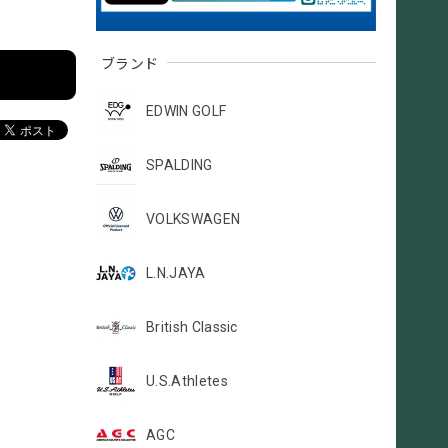
ブランド
EDWIN GOLF
SPALDING
VOLKSWAGEN
L.N.JAYA
British Classic
U.S.Athletes
AGC