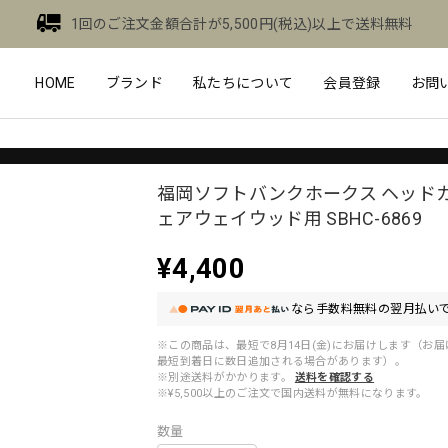
1回のご注文金額合計が5,500円(税込)以上で送料無料
HOME
ブランド
私たちについて
会員登録
お問
福岡ソフトバンクホークス ヘッドカ
ェアウェイウッド用 SBHC-6869
¥4,400
なら
手数料無料の
翌月払いで
※この商品は、最短で8月14日(金)にお届けします（お
最短到着日に数日追加される場合があります）。
※別途送料がかかります。
送料を確認する
※¥5,500以上のご注文で国内送料が無料になります。
数量