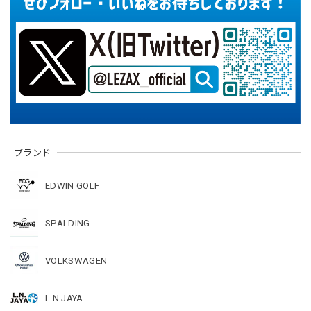
ブランド
EDWIN GOLF
SPALDING
VOLKSWAGEN
L.N.JAYA