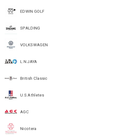
EDWIN GOLF
SPALDING
VOLKSWAGEN
L.N.JAYA
British Classic
U.S.Athletes
AGC
Nicotera