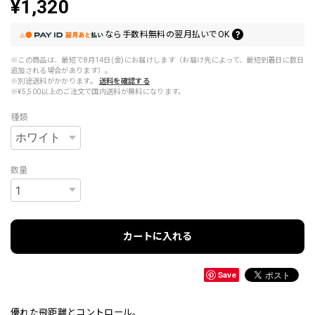
¥1,320
なら
手数料無料の
翌月払いでOK
※この商品は、最短で8月14日(金)にお届けします（お届け先によって、最短到着日に数日
追加される場合があります）。
※別途送料がかかります。
送料を確認する
※¥5,500以上のご注文で国内送料が無料になります。
種類
数量
カートに入れる
Save
優れた飛距離とコントロール。