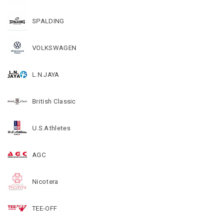
SPALDING
VOLKSWAGEN
L.N.JAYA
British Classic
U.S.Athletes
AGC
Nicotera
TEE-OFF