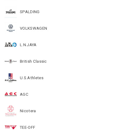
SPALDING
VOLKSWAGEN
L.N.JAYA
British Classic
U.S.Athletes
AGC
Nicotera
TEE-OFF