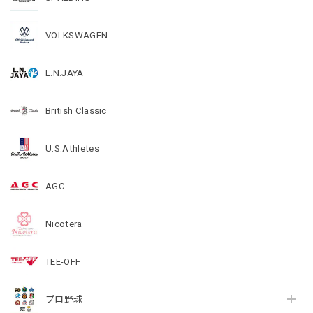
VOLKSWAGEN
L.N.JAYA
British Classic
U.S.Athletes
AGC
Nicotera
TEE-OFF
プロ野球