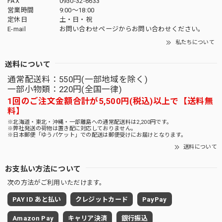
FAX
0930-32-6633
営業時間
9:00〜18:00
定休日
土・日・祝
E-mail
お問い合わせページからお問い合わせください。
私たちについて
送料について
通常配送料：550円(一部地域を除く)
一部小物類：220円(全国一律)
1回のご注文金額合計が5,500円(税込)以上で【送料無
料】
※北海道・東北・沖縄・一部離島への通常配送料は2,200円です。
※弊社発送の荷物は置き配に対応しておりません。
※日本郵便「ゆうパケット」での配送は郵便受けにお届けとなります。
送料について
お支払い方法について
次の方法がご利用いただけます。
PAY ID あと払い
クレジットカード
PayPay
Amazon Pay
キャリア決済
銀行振込