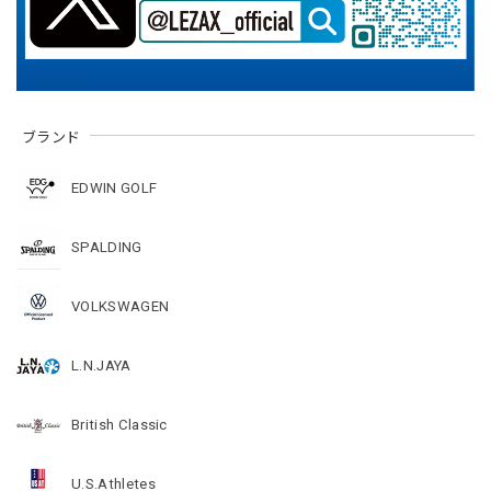
ブランド
EDWIN GOLF
SPALDING
VOLKSWAGEN
L.N.JAYA
British Classic
U.S.Athletes