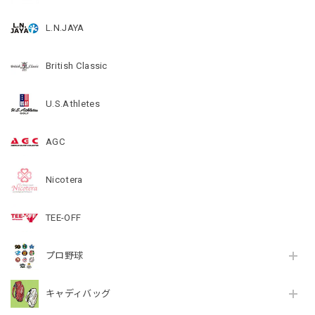
L.N.JAYA
British Classic
U.S.Athletes
AGC
Nicotera
TEE-OFF
プロ野球
キャディバッグ