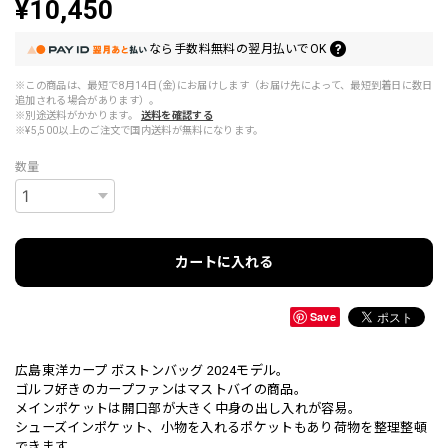
¥10,450
なら
手数料無料の
翌月払いでOK
※この商品は、最短で8月14日(金)にお届けします（お届け先によって、最短到着日に数日
追加される場合があります）。
※別途送料がかかります。
送料を確認する
※¥5,500以上のご注文で国内送料が無料になります。
数量
カートに入れる
Save
広島東洋カープ ボストンバッグ 2024モデル。
ゴルフ好きのカープファンはマストバイの商品。
メインポケットは開口部が大きく中身の出し入れが容易。
シューズインポケット、小物を入れるポケットもあり荷物を整理整頓
できます。