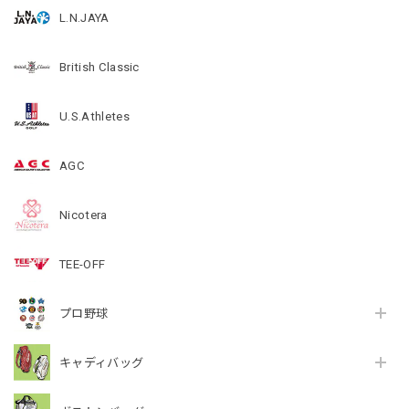
L.N.JAYA
British Classic
U.S.Athletes
AGC
Nicotera
TEE-OFF
プロ野球
キャディバッグ