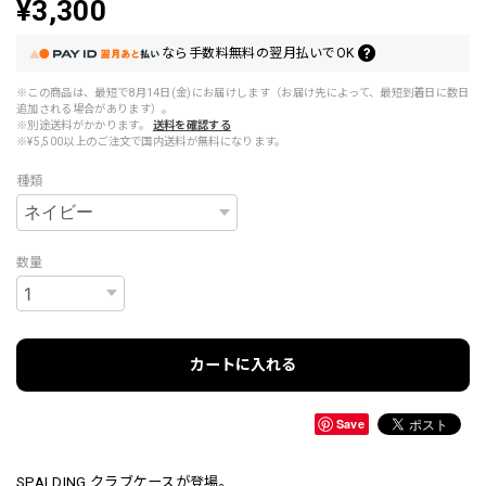
¥3,300
なら
手数料無料の
翌月払いでOK
※この商品は、最短で8月14日(金)にお届けします（お届け先によって、最短到着日に数日
追加される場合があります）。
※別途送料がかかります。
送料を確認する
※¥5,500以上のご注文で国内送料が無料になります。
種類
数量
カートに入れる
Save
SPALDING クラブケースが登場。