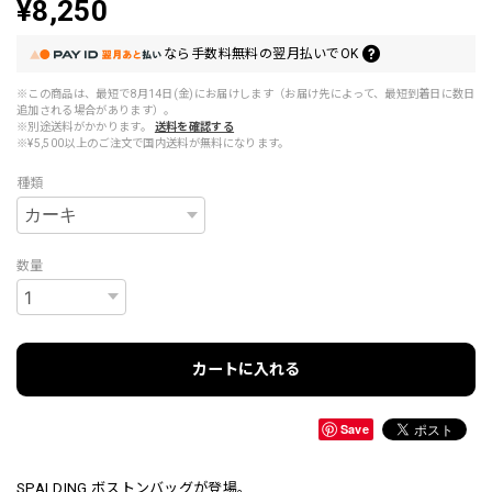
¥8,250
なら
手数料無料の
翌月払いでOK
※この商品は、最短で8月14日(金)にお届けします（お届け先によって、最短到着日に数日
追加される場合があります）。
※別途送料がかかります。
送料を確認する
※¥5,500以上のご注文で国内送料が無料になります。
種類
数量
カートに入れる
Save
SPALDING ボストンバッグが登場。