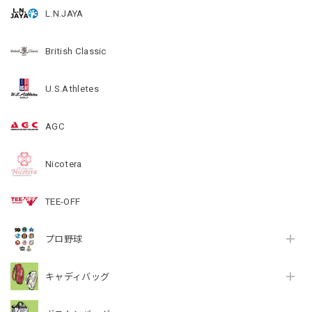
L.N.JAYA
British Classic
U.S.Athletes
AGC
Nicotera
TEE-OFF
プロ野球
キャディバッグ