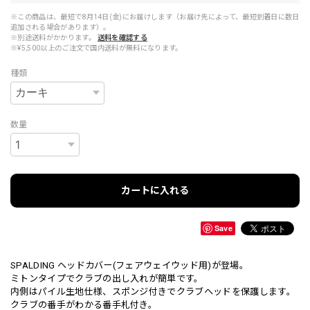
※この商品は、最短で8月14日(金)にお届けします（お届け先によって、最短到着日に数日
追加される場合があります）。
※別途送料がかかります。
送料を確認する
※¥5,500以上のご注文で国内送料が無料になります。
種類
数量
カートに入れる
Save
SPALDING ヘッドカバー(フェアウェイウッド用)が登場。
ミトンタイプでクラブの出し入れが簡単です。
内側はパイル生地仕様、スポンジ付きでクラブヘッドを保護します。
クラブの番手がわかる番手札付き。