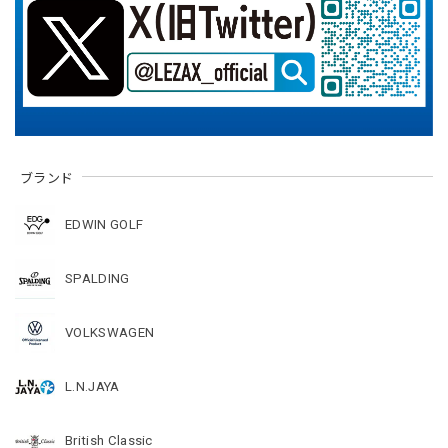
ブランド
EDWIN GOLF
SPALDING
VOLKSWAGEN
L.N.JAYA
British Classic