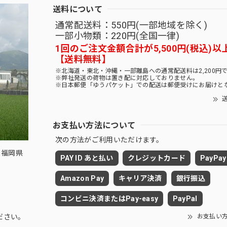
送料について
通常配送料：550円(一部地域を除く)
一部小物類：220円(全国一律)
1回のご注文金額合計が5,500円(税込)以
【送料無料】
※北海道・東北・沖縄・一部離島への通常配送料は2,200円
※弊社発送の荷物は置き配に対応しておりません。
※日本郵便「ゆうパケット」での配送は郵便受けにお届けと
送
お支払い方法について
次の方法がご利用いただけます。
 福岡県
PAY ID あと払い
クレジットカード
PayPay
Amazon Pay
キャリア決済
銀行振込
コンビニ決済またはPay-easy
PayPal
お支払い
ださい。