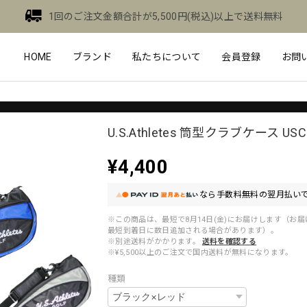
1回のご注文金額合計が5,500円(税込)以上で送料無料
HOME
ブランド
私たちについて
会員登録
お問
U.S.Athletes 筒型クラブケース USC
¥4,400
なら
手数料無料の
翌月払いで
※この商品は、最短で8月14日(金)にお届けします（お
最短到着日に数日追加される場合があります）。
※別途送料がかかります。
送料を確認する
※¥5,500以上のご注文で国内送料が無料になります。
種類