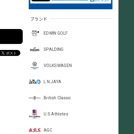
ブランド
EDWIN GOLF
SPALDING
VOLKSWAGEN
L.N.JAYA
British Classic
U.S.Athletes
AGC