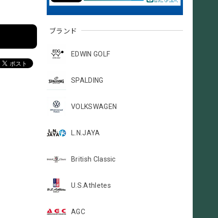
ブランド
EDWIN GOLF
SPALDING
VOLKSWAGEN
L.N.JAYA
British Classic
U.S.Athletes
AGC