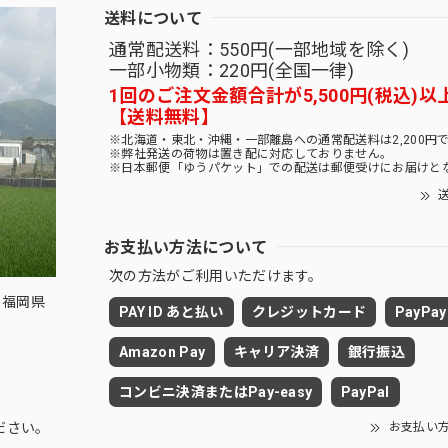
送料について
通常配送料：550円(一部地域を除く)
一部小物類：220円(全国一律)
1回のご注文金額合計が5,500円(税込)以
【送料無料】
※北海道・東北・沖縄・一部離島への通常配送料は2,200円
※弊社発送の荷物は置き配に対応しておりません。
※日本郵便「ゆうパケット」での配送は郵便受けにお届けと
送
お支払い方法について
次の方法がご利用いただけます。
 福岡県
PAY ID あと払い
クレジットカード
PayPay
Amazon Pay
キャリア決済
銀行振込
コンビニ決済またはPay-easy
PayPal
お支払い
ださい。