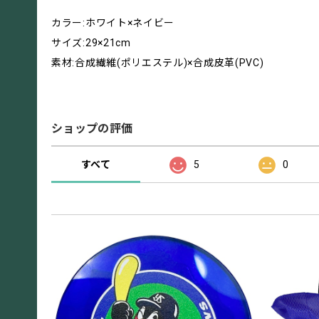
カラー:ホワイト×ネイビー
サイズ:29×21cm
素材:合成繊維(ポリエステル)×合成皮革(PVC)
ショップの評価
すべて
5
0