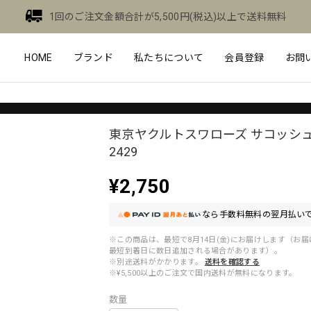
1回のご注文金額合計が5,500円(税込)以上で送料無料
HOME
ブランド
私たちについて
会員登録
お問
東京ヤクルトスワローズ サコッシュ 
2429
¥2,750
なら
手数料無料の
翌月払いで
※この商品は、最短で8月14日(金)にお届けします（お
最短到着日に数日追加される場合があります）。
※別途送料がかかります。
送料を確認する
※¥5,500以上のご注文で国内送料が無料になります。
数量