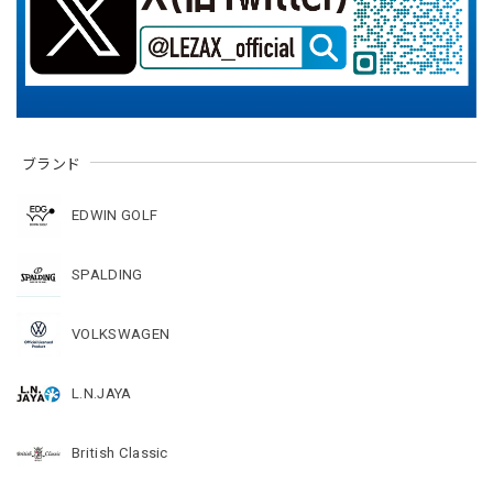
ブランド
EDWIN GOLF
SPALDING
VOLKSWAGEN
L.N.JAYA
British Classic