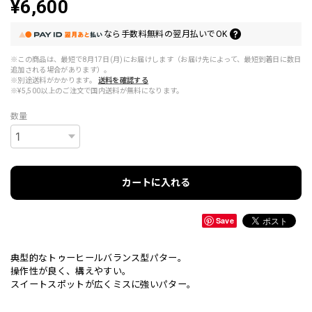
¥6,600
なら
手数料無料の
翌月払いでOK
※この商品は、最短で8月17日(月)にお届けします（お届け先によって、最短到着日に数日
追加される場合があります）。
※別途送料がかかります。
送料を確認する
※¥5,500以上のご注文で国内送料が無料になります。
数量
カートに入れる
Save
典型的なトゥーヒールバランス型パター。
操作性が良く、構えやすい。
スイートスポットが広くミスに強いパター。