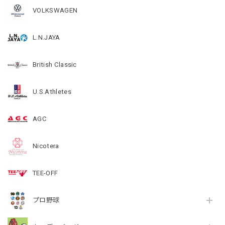
VOLKSWAGEN
L.N.JAYA
British Classic
U.S.Athletes
AGC
Nicotera
TEE-OFF
プロ野球