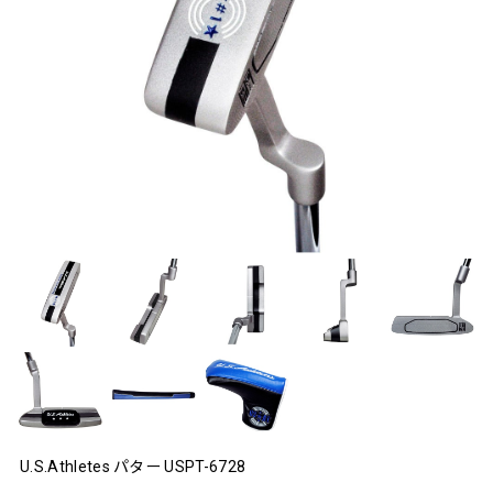
U.S.Athletes パター USPT-6728