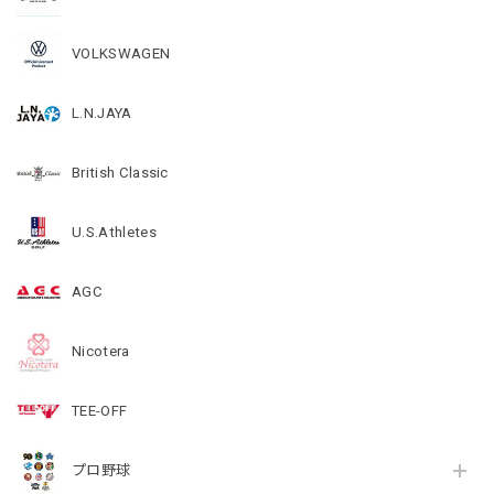
VOLKSWAGEN
L.N.JAYA
British Classic
U.S.Athletes
AGC
Nicotera
TEE-OFF
プロ野球