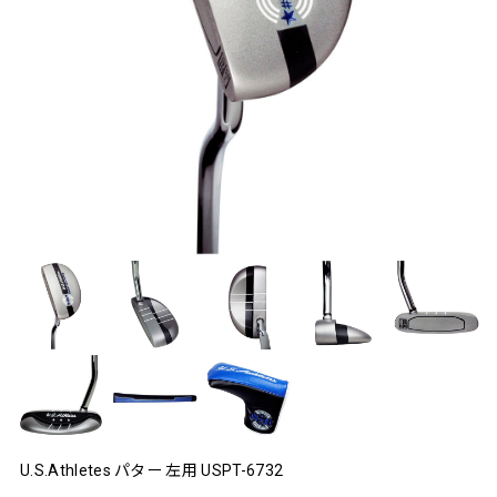
U.S.Athletes パター 左用 USPT-6732