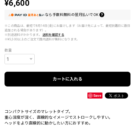
¥6,600
なら
手数料無料の
翌月払いでOK
※この商品は、最短で8月14日(金)にお届けします（お届け先によって、最短到着日に数日
追加される場合があります）。
※別途送料がかかります。
送料を確認する
※¥5,500以上のご注文で国内送料が無料になります。
数量
カートに入れる
Save
コンパクトサイズのマレットタイプ。
重心深度が深く、直線的なイメージでストロークしやすい。
ヘッドをより直線的に動かしたい方におすすめ。