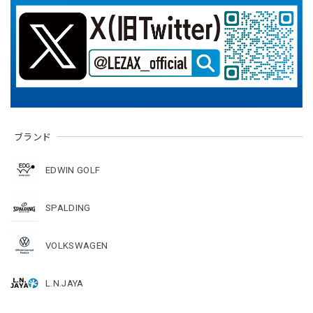
ブランド
EDWIN GOLF
SPALDING
VOLKSWAGEN
L.N.JAYA