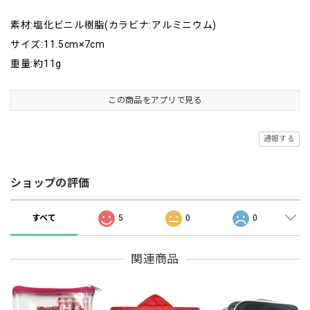
素材:塩化ビニル樹脂(カラビナ:アルミニウム)
サイズ:11.5cm×7cm
重量:約11g
この商品をアプリで見る
通報する
ショップの評価
すべて
5
0
0
関連商品