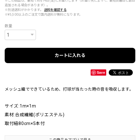
※この商品は、最短で8月14日(金)にお届けします（お届け先によって、最短到着日に数日
追加される場合があります）。
※別途送料がかかります。
送料を確認する
※¥5,500以上のご注文で国内送料が無料になります。
数量
カートに入れる
Save
メッシュ織でできているため、打球が当たった時の音を吸収します。
サイズ:1m×1m
素材:合成繊維(ポリエステル)
取付紐80cm×5本付