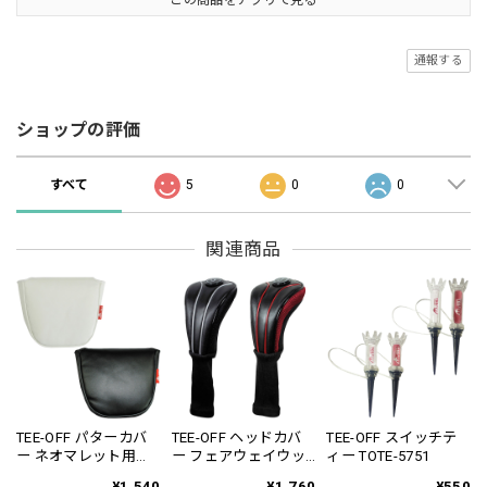
この商品をアプリで見る
通報する
ショップの評価
すべて
5
0
0
関連商品
TEE-OFF パターカバ
TEE-OFF ヘッドカバ
TEE-OFF スイッチテ
ー ネオマレット用
ー フェアウェイウッ
ィー TOTE-5751
TOPC-3852
ド用 TOHC-6552
¥1,540
¥1,760
¥550