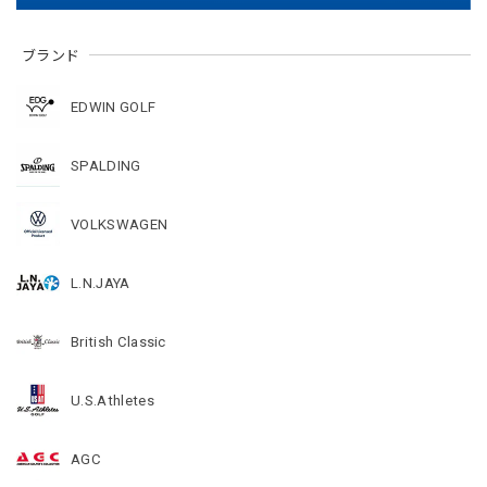
ブランド
EDWIN GOLF
SPALDING
VOLKSWAGEN
L.N.JAYA
British Classic
U.S.Athletes
AGC