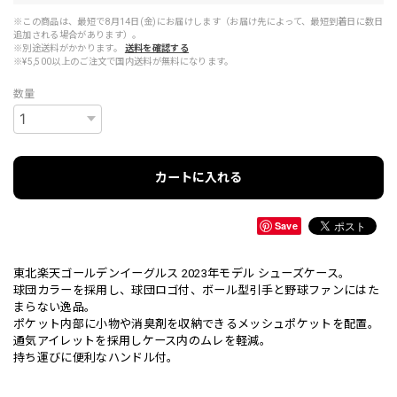
※この商品は、最短で8月14日(金)にお届けします（お届け先によって、最短到着日に数日
追加される場合があります）。
※別途送料がかかります。
送料を確認する
※¥5,500以上のご注文で国内送料が無料になります。
数量
カートに入れる
Save
東北楽天ゴールデンイーグルス 2023年モデル シューズケース。
球団カラーを採用し、球団ロゴ付、ボール型引手と野球ファンにはた
まらない逸品。
ポケット内部に小物や消臭剤を収納できるメッシュポケットを配置。
通気アイレットを採用しケース内のムレを軽減。
持ち運びに便利なハンドル付。