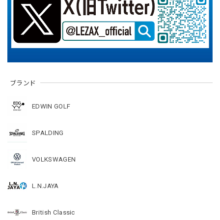
ブランド
EDWIN GOLF
SPALDING
VOLKSWAGEN
L.N.JAYA
British Classic