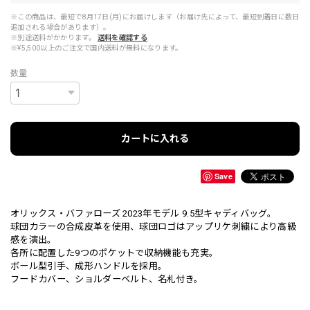
※この商品は、最短で8月17日(月)にお届けします（お届け先によって、最短到着日に数日
追加される場合があります）。
※別途送料がかかります。
送料を確認する
※¥5,500以上のご注文で国内送料が無料になります。
数量
カートに入れる
Save
オリックス・バファローズ 2023年モデル 9.5型キャディバッグ。
球団カラーの合成皮革を使用、球団ロゴはアップリケ刺繍により高級
感を演出。
各所に配置した9つのポケットで収納機能も充実。
ボール型引手、成形ハンドルを採用。
フードカバー、ショルダーベルト、名札付き。