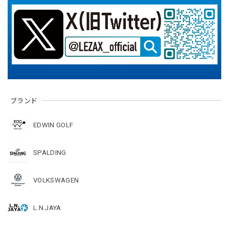
ブランド
EDWIN GOLF
SPALDING
VOLKSWAGEN
L.N.JAYA