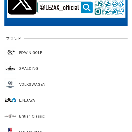
ブランド
EDWIN GOLF
SPALDING
VOLKSWAGEN
L.N.JAYA
British Classic