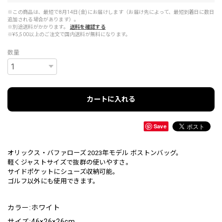
※この商品は、最短で8月14日(金)にお届けします（お届け先によって、最短到着日に数日
追加される場合があります）。
※別途送料がかかります。
送料を確認する
※¥5,500以上のご注文で国内送料が無料になります。
数量
カートに入れる
Save
オリックス・バファローズ 2023年モデル ボストンバッグ。
軽くジャストサイズで抜群の使いやすさ。
サイドポケットにシューズ収納可能。
ゴルフ以外にも使用できます。
カラー:ホワイト
サイズ:46×26×26cm