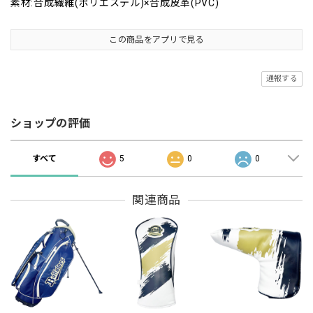
素材:合成繊維(ポリエステル)×合成皮革(PVC)
この商品をアプリで見る
通報する
ショップの評価
すべて
5
0
0
関連商品