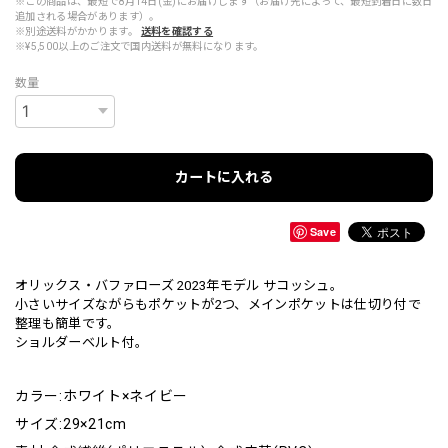
※この商品は、最短で8月14日(金)にお届けします（お届け先によって、最短到着日に数日
追加される場合があります）。
※別途送料がかかります。
送料を確認する
※¥5,500以上のご注文で国内送料が無料になります。
数量
カートに入れる
Save
オリックス・バファローズ 2023年モデル サコッシュ。
小さいサイズながらもポケットが2つ、メインポケットは仕切り付で
整理も簡単です。
ショルダーベルト付。
カラー:ホワイト×ネイビー
サイズ:29×21cm