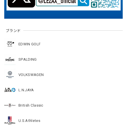
ブランド
EDWIN GOLF
SPALDING
VOLKSWAGEN
L.N.JAYA
British Classic
U.S.Athletes