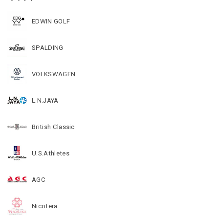
EDWIN GOLF
SPALDING
VOLKSWAGEN
L.N.JAYA
British Classic
U.S.Athletes
AGC
Nicotera